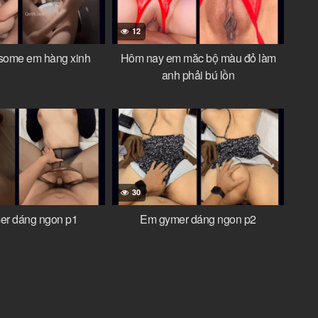
12
 some em hàng xinh
Hôm nay em măc bộ màu đỏ làm
anh phải bú lồn
30
er dáng ngon p1
Em gymer dáng ngon p2