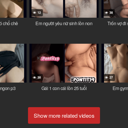
12
38
ó chổ chê
Em người yêu nữ sinh lồn non
Trốn vợ đi
38
27
ngon p3
Gái 1 con cái lồn 25 tuổi
Em gym
Show more related videos