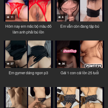
11
6
Hôm nay em măc bộ màu đỏ
Em vẫn còn đang tập bú
làm anh phải bú lồn
27
36
Em gymer dáng ngon p3
Gái 1 con cái lồn 25 tuổi