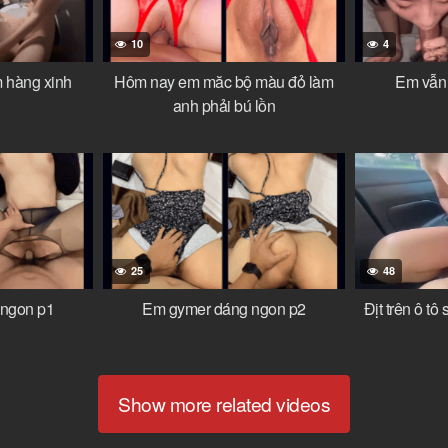
10
4
m hàng xinh
Hôm nay em măc bộ màu đỏ làm
Em vẫn 
anh phải bú lồn
25
48
ngon p1
Em gymer dáng ngon p2
Địt trên ô tô
Show more related videos