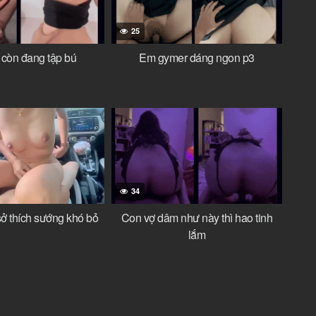
25
còn đang tập bú
Em gymer dáng ngon p3
34
 sở thích sướng khó bỏ
Con vợ dâm như này thì hao tinh
lắm